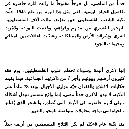
حدثاً من الماضي، بل جرحاً مفتوحاً ما زالت آثاره حاضرة في
تفاصيل الحياة اليومية. ففي مثل هذا اليوم من عام 1948، حلّت
نكبة الشعب الفلسطيني حين تعرّض مئات آلاف الفلسطينيين
للتهجير القسري من مدنهم وقراهم، وهُدمت البيوت، ودُمّرت
القرى، وسُرقت الأرض والممتلكات، وتشتّتت العائلات بين المنافي
ومخيمات اللجوء.
إنها ذكرى أليمة وسوداء تحطم قلوب الفلسطينيين، يوم فقد
كثيرون أرضهم وبيوتهم وأجزاءً من ذاكرتهم الجماعية، فيما بقيت
حكايات الاقتلاع والفقدان حيّة تتوارثها الأجيال. وبعد 78 عاماً على
النكبة، لا تبدو الذكرى حدثاً مضى، إنما واقع مستمر تتبدل أشكاله
وتبقى آثاره حاضرة، في الأرض التي تُصادر، والشجر الذي يُقتلع،
والحياة التي تواجه محاولات متواصلة للمحو والتغيير.
منذ نكبة عام 1948، لم يكن اقتلاع الفلسطيني من أرضه حدثاً