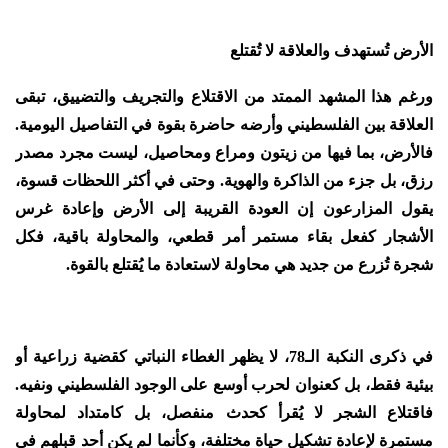
الأرض تُستهدف والعلاقة لا تُقتلع
ورغم هذا المشهد الممتد من الاقتلاع والتجريف والتضييق، تبقى
العلاقة بين الفلسطيني وأرضه حاضرة بقوة في التفاصيل اليومية.
فالأرض، بما فيها من زيتون ومراع ومحاصيل، ليست مجرد مصدر
رزق، بل جزء من الذاكرة والهوية. وحتى في أكثر اللحظات قسوة،
يقول المزارعون إن العودة القريبة إلى الأرض وإعادة غرس
الأشجار كفعل بقاء مستمر أمر قطعي، والمحاولة باقية، فكل
شجرة تُزرع من جديد هي محاولة لاستعادة ما يُقتلع بالقوة.
في ذكرى النكبة الـ78، لا يظهر الغطاء النباتي كقضية زراعية أو
بيئية فقط، بل كعنوان لحرب أوسع على الوجود الفلسطيني ونفيه.
فاقتلاع الشجر لا يُقرأ كحدث منفصل، بل كامتداد لمحاولة
مستمرة لإعادة تشكيل حياة مختلفة، وكأنما لم يكن أحد قبلهم في