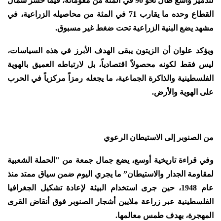
لتدمير واسع طال نحو 90 في المئة من مقوماته، فيما خسر شمال
القطاع وحده ما يقارب 71 في المئة من محاصيله الزراعية، في
مشهد يضع البنية الزراعية تحت ضغط غير مسبوق.
ويؤكد علوان أن الزيتون يبقى الهدف الأبرز في هذه السياسات،
ليس فقط لكونه محصولاً اقتصادياً، بل لارتباطه العميق بالهوية
الفلسطينية والذاكرة الجماعية، ما يجعله رمزاً مركزياً في الحرب
على الهوية والأرض.
من الصنوبر إلى الاستيطان الرعوي
وفي قراءة تاريخية أوسع، يضع جمال جمعة من "الحملة الشعبية
لمقاومة الجدار والاستيطان” ما يجري اليوم ضمن سياق ممتد منذ
عام 1948، حين جرى استخدام البيئة لإعادة تشكيل الجغرافيا
الفلسطينية عبر زراعة ملايين أشجار الصنوبر فوق أنقاض القرى
المهجرة، بهدف طمس معالمها.