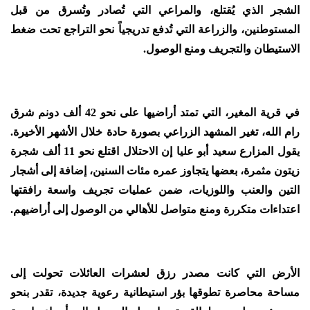
الشجر الذي يُقتلع، والمراعي التي تُصادر وتُسرق من قبل
المستوطنين، والزراعة التي تُدفع تدريجياً نحو التراجع تحت ضغط
الاستيطان والتجريف ومنع الوصول.
في قرية المغير، التي تمتد أراضيها على نحو 42 ألف دونم شرق
رام الله، تغير المشهد الزراعي بصورة حادة خلال الأشهر الأخيرة.
يقول المزارع سعيد أبو عليا إن الاحتلال اقتلع نحو 11 ألف شجرة
زيتون مثمرة، بعضها يتجاوز عمره مئات السنين، إضافة إلى أشجار
التين والعنب واللوزيات، ضمن عمليات تجريف واسعة رافقتها
اعتداءات متكررة ومنع متواصل للأهالي من الوصول إلى أراضيهم.
الأرض التي كانت مصدر رزق لعشرات العائلات تحولت إلى
مساحة محاصرة تطوقها بؤر استيطانية رعوية جديدة، تقدر بنحو