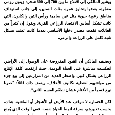
ويشير المالكي إلى اقتلاع ما بين 700 إلى 800 شجرة زيتون رومي
معمّرة، بعضها يتجاوز عمره مئات السنين، إلى جانب استهداف
مناطق رعوية حيوية مثل عين سامية ورأس التين والكابون، التي
كانت تشكل أساس الاقتصاد الزراعي للقرية. ويقول إن كثيراً من
العائلات فقدت مصدر دخلها الأساسي بعدما كانت تعتمد بشكل
شبه كامل على الزراعة والرعي.
ويضيف المالكي أن القيود المفروضة على الوصول إلى الأراضي
انعكست مباشرة على الحياة اليومية، حيث ارتفعت كلفة الإنتاج
الزراعي بشكل كبير، واضطر العديد من المزارعين إلى بيع جزء
من مواشيهم لتغطية تكاليف الأعلاف. ويصف ذلك قائلاً: "صرنا
نبيع قسماً من الأغنام عشان نطعّم القسم الثاني”.
لكن الخسارة لا تتوقف عند الأرض أو الأشجار أو الماشية. هناك،
بحسب تعبيرهم، سرقة لنمط الحياة نفسه. ففي الوقت الذي يُمنع