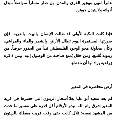
عابراً انتهى بتهجير القرى والمدن، بل صار مساراً متواصلاً تتبدل
أدواته ولا يتبدل جوهره.
فإذا كانت النكبة الأولى قد طالت الإنسان والبيت والقرية، فإن
صورتها المستمرة اليوم تطال الأرض والشجر والماء والمراعي،
وكأن محاولة محو الوجود الفلسطيني تبدأ من الجذور حرفياً، من
زيتونة تُقتلع، ومن حقل يُمنع صاحبه من الوصول إليه، ومن ذاكرة
زراعية يراد لها أن تنقطع.
أرض محاصرة في المغير
لم يعد سعيد أبو عليا يعدّ أشجار الزيتون التي خسرها في قرية
المغير شرق رام الله. تبدو الأرقام أقل قدرة على تفسير ما حدث
من المشهد نفسه: تلال كانت حتى وقت قريب مغطاة بالزيتون