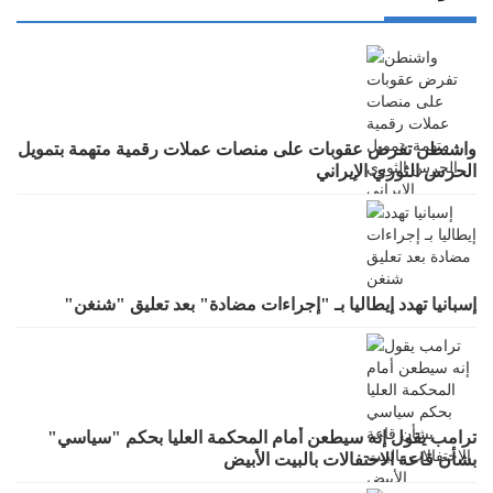
واشنطن تفرض عقوبات على منصات عملات رقمية متهمة بتمويل
الحرس الثوري الإيراني
إسبانيا تهدد إيطاليا بـ "إجراءات مضادة" بعد تعليق "شنغن"
ترامب يقول إنه سيطعن أمام المحكمة العليا بحكم "سياسي"
بشأن قاعة الاحتفالات بالبيت الأبيض