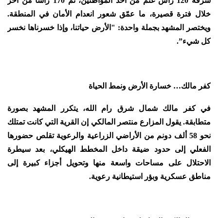
سرقة 120 رأس غنم من أحد المواطنين، ثم 170 رأساً من آخر
خلال فترة قصيرة، ما عمّق شعور انعدام الأمان في المنطقة.
ويختصر المشهد بجملة واحدة: "الأرض حياتنا، وإذا خسرناها نخسر
كل شيء”.
كفر مالك… خسارة الأرض ونمط الحياة
في كفر مالك شمال شرق رام الله، يتكرر المشهد بصورة
متطابقة. يقول المزارع منتصر المالكي إن القرية التي كانت تمتلك
نحو 58 ألف دونم من الأراضي الزراعية والرعوية تقلص حضورها
الفعلي إلى حدود ضيقة داخل المخطط الهيكلي، بعد سيطرة
الاحتلال على مساحات واسعة منها وتحويل أجزاء كبيرة إلى
مناطق عسكرية وبؤر استيطانية رعوية.