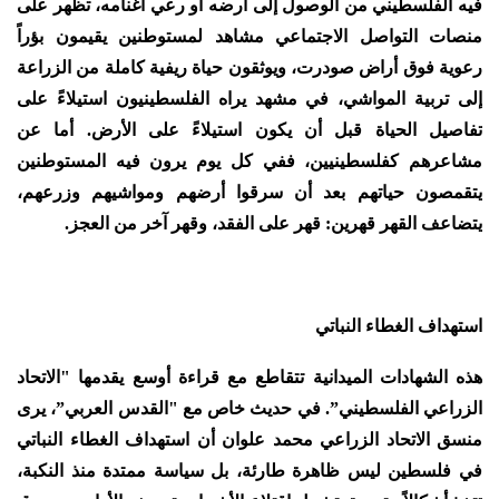
فيه الفلسطيني من الوصول إلى أرضه أو رعي أغنامه، تظهر على
منصات التواصل الاجتماعي مشاهد لمستوطنين يقيمون بؤراً
رعوية فوق أراض صودرت، ويوثقون حياة ريفية كاملة من الزراعة
إلى تربية المواشي، في مشهد يراه الفلسطينيون استيلاءً على
تفاصيل الحياة قبل أن يكون استيلاءً على الأرض. أما عن
مشاعرهم كفلسطينيين، ففي كل يوم يرون فيه المستوطنين
يتقمصون حياتهم بعد أن سرقوا أرضهم ومواشيهم وزرعهم،
يتضاعف القهر قهرين: قهر على الفقد، وقهر آخر من العجز.
استهداف الغطاء النباتي
هذه الشهادات الميدانية تتقاطع مع قراءة أوسع يقدمها "الاتحاد
الزراعي الفلسطيني”. في حديث خاص مع "القدس العربي”، يرى
منسق الاتحاد الزراعي محمد علوان أن استهداف الغطاء النباتي
في فلسطين ليس ظاهرة طارئة، بل سياسة ممتدة منذ النكبة،