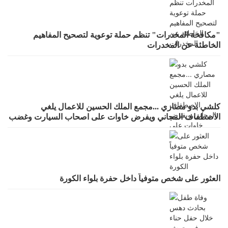
"مكافحة المخدرات" تنظم حملة توعوية لتصحيح المفاهيم
الخاطئة عن المخدرات
كلشي بدو مصاري ...مجمع الملك الحسين للاعمال يلغي
الاصطفاف المجاني ويفرض خاوات على اصحاب السيارت وغضب
واسع لقرار يطرد الاستثمار
العثور على شخص متوفياً داخل حفرة بلواء الكورة