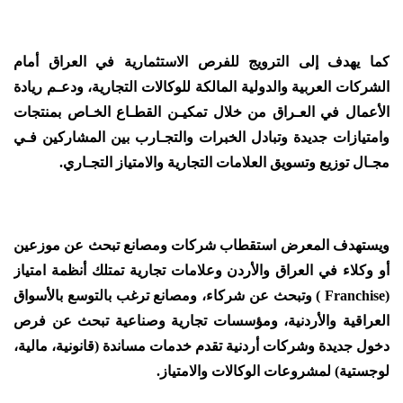
كما يهدف إلى الترويج للفرص الاستثمارية في العراق أمام
الشركات العربية والدولية المالكة للوكالات التجارية، ودعـم ريادة
الأعمال في العـراق من خلال تمكيـن القطـاع الخـاص بمنتجات
وامتيازات جديدة وتبادل الخبرات والتجـارب بين المشاركين فـي
مجـال توزيع وتسويق العلامات التجارية والامتياز التجـاري.
ويستهدف المعرض استقطاب شركات ومصانع تبحث عن موزعين
أو وكلاء في العراق والأردن وعلامات تجارية تمتلك أنظمة امتياز
(Franchise ) وتبحث عن شركاء، ومصانع ترغب بالتوسع بالأسواق
العراقية والأردنية، ومؤسسات تجارية وصناعية تبحث عن فرص
دخول جديدة وشركات أردنية تقدم خدمات مساندة (قانونية، مالية،
لوجستية) لمشروعات الوكالات والامتياز.