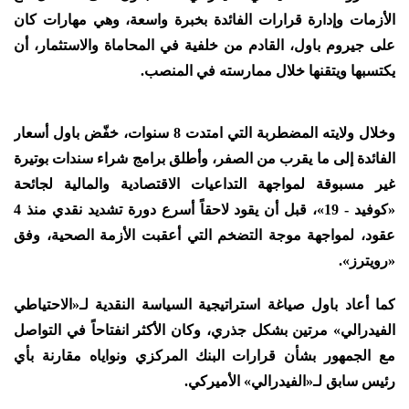
الأزمات وإدارة قرارات الفائدة بخبرة واسعة، وهي مهارات كان
على جيروم باول، القادم من خلفية في المحاماة والاستثمار، أن
يكتسبها ويتقنها خلال ممارسته في المنصب.
وخلال ولايته المضطربة التي امتدت 8 سنوات، خفّض باول أسعار
الفائدة إلى ما يقرب من الصفر، وأطلق برامج شراء سندات بوتيرة
غير مسبوقة لمواجهة التداعيات الاقتصادية والمالية لجائحة
«كوفيد - 19»، قبل أن يقود لاحقاً أسرع دورة تشديد نقدي منذ 4
عقود، لمواجهة موجة التضخم التي أعقبت الأزمة الصحية، وفق
«رويترز».
كما أعاد باول صياغة استراتيجية السياسة النقدية لـ«الاحتياطي
الفيدرالي» مرتين بشكل جذري، وكان الأكثر انفتاحاً في التواصل
مع الجمهور بشأن قرارات البنك المركزي ونواياه مقارنة بأي
رئيس سابق لـ«الفيدرالي» الأميركي.