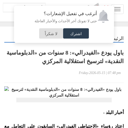
Toggl
أترغب في تفعيل الإشعارات؟
navig
حتى لا تفوتك آخر الأحداث والأخبار العاجلة
اشترك
لا شكراً
/
الرئيسية
اقتصاد
باول يودع «الفيدرالي»: 8 سنوات من «الدبلوماسية
النقدية» لترسيخ استقلالية المركزي
Friday-2026-05-15 | 07:48 pm
أخبار البلد -
اعتاد رؤساء «الاحتياطي الفيدرالي» السابقون على التعامل مع