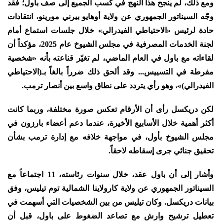
ومع ذلك، لم ينجح هذا النهج في كسب الجميع إلى صف باول؛ فقد
وجّه السيناتور الجمهوري عن ولاية أوهايو بيرني مورينو، انتقادات
حادة لرئيس «الاحتياطي الفيدرالي» خلال جلسات استماع أمام
لجنة الخدمات المصرفية في مجلس الشيوخ عام 2025، مؤكداً أن
لقاءاته مع باول في العام الماضي، لم تغيّر قناعته بأنه «شخصية
مفرطة في التسييس... وقد ألحق ذلك ضرراً بالغاً بـ(الاحتياطي
الفيدرالي)»، وهو رأي يتردد على نطاق واسع بين أنصار ترمب.
لكن دريكسل رأى أن الأرقام تعكس صورة مختلفة، وربما كانت
أكثر أهمية خلال الأسابيع الأخيرة، عندما دعم أعضاء بارزون في
مجلس الشيوخ بأول، في مواجهة خلافه مع إدارة ترمب بشأن
تحقيق جنائي جرى إسقاطه لاحقاً.
وأشار إلى أن باول عقد، خلال سنوات رئاسته، 11 اجتماعاً مع
السيناتور الجمهوري عن ولاية كارولاينا الشمالية توم تيليس، وفق
بيانات دريكسل. وكان تيليس من بين الشخصيات التي أسهمت في
تعطيل ترشيح وارش مع تصاعد الضغوط على باول، قبل أن