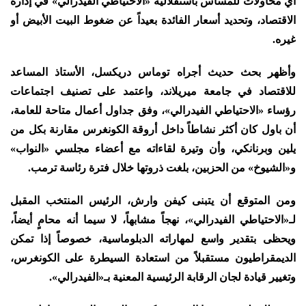
أي محاولات للمساس باستقلالية «الاحتياطي الفيدرالي» في إدارة
الاقتصاد، وتحديد أسعار الفائدة بعيداً عن ضغوط البيت الأبيض أو
غيره.
وأظهر بحث حديث أجراه توماس دريكسل، الأستاذ المساعد
للاقتصاد في جامعة ميريلاند، واعتمد على تصنيف اجتماعات
رؤساء «الاحتياطي الفيدرالي»، وفق جداول أعمال متاحة للعامة،
أن باول كان أكثر نشاطاً داخل أروقة الكونغرس مقارنة بكل من
يلين وبرنانكي، وأن وتيرة لقاءاته مع أعضاء مجلسي «النواب»
و«الشيوخ» من الحزبين، بلغت ذروتها خلال فترة رئاسة ترمب.
ومن المتوقع أن يتبنى كيفن وارش، الرئيس المنتخب المقبل
لـ«الاحتياطي الفيدرالي»، نهجاً مشابهاً، لا سيما أنه محامٍ أيضاً،
ويحظى بتقدير واسع لمهاراته الدبلوماسية، خصوصاً إذا تمكن
الديمقراطيون مستقبلاً من استعادة السيطرة على الكونغرس،
وتغيير قيادة لجان الرقابة الرئيسية المعنية بـ«الفيدرالي».