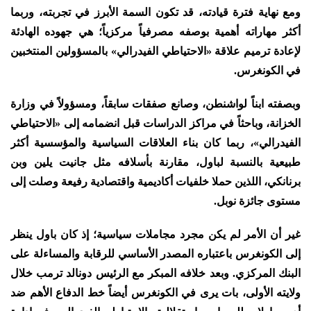
ومع نهاية فترة قيادته، قد تكون السمة الأبرز في تجربته، وربما
أكثر مهاراته أهمية بوصفه مصرفياً مركزياً؛ هي جهوده الهادئة
لإعادة ترميم علاقة «الاحتياطي الفيدرالي» بالمسؤولين المنتخبين
في الكونغرس.
وبصفته ابناً لواشنطن، وصانع صفقات سابقاً، ومسؤولاً في وزارة
الخزانة، وباحثاً في مراكز الدراسات قبل انضمامه إلى «الاحتياطي
الفيدرالي»، ربما كان بناء العلاقات السياسية والمؤسسية أكثر
طبيعية بالنسبة لباول، مقارنة بأسلافه مثل جانيت يلين وبن
برنانكي، اللذين حملا خلفيات أكاديمية واقتصادية رفيعة وصلت إلى
مستوى جائزة نوبل.
غير أن الأمر لم يكن مجرد مجاملات سياسية؛ إذ كان باول ينظر
إلى الكونغرس باعتباره المصدر الأساسي للرقابة والمساءلة على
البنك المركزي. وبعد خلافه المبكر مع الرئيس دونالد ترمب خلال
ولايته الأولى، بات يرى في الكونغرس أيضاً خط الدفاع الأهم ضد