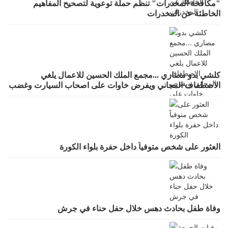
"مكافحة المخدرات" تنظم حملة توعوية لتصحيح المفاهيم
الخاطئة عن المخدرات
كلشي بدو مصاري ...مجمع الملك الحسين للاعمال يلغي
الاصطفاف المجاني ويفرض خاوات على اصحاب السيارت وغضب
واسع لقرار يطرد الاستثمار
العثور على شخص متوفياً داخل حفرة بلواء الكورة
وفاة طفل بحادث دهس خلال حفل حناء في جرش