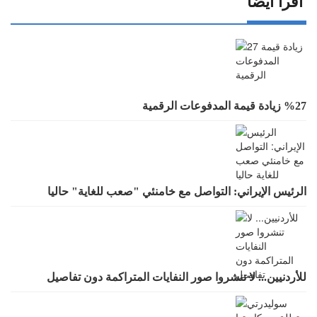
اقرأ أيضا
%27 زيادة قيمة المدفوعات الرقمية
الرئيس الإيراني: التواصل مع خامنئي "صعب للغاية" حاليا
للأردنيين... لا تنشروا صور النفايات المتراكمة دون تفاصيل