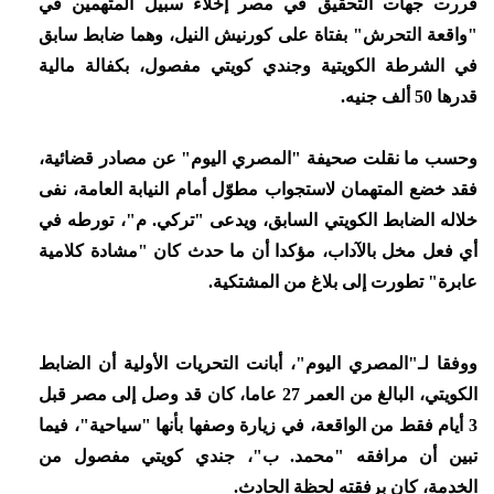
قررت جهات التحقيق في مصر إخلاء سبيل المتهمين في
"واقعة التحرش" بفتاة على كورنيش النيل، وهما ضابط سابق
في الشرطة الكويتية وجندي كويتي مفصول، بكفالة مالية
قدرها 50 ألف جنيه.
وحسب ما نقلت صحيفة "المصري اليوم" عن مصادر قضائية،
فقد خضع المتهمان لاستجواب مطوّل أمام النيابة العامة، نفى
خلاله الضابط الكويتي السابق، ويدعى "تركي. م"، تورطه في
أي فعل مخل بالآداب، مؤكدا أن ما حدث كان "مشادة كلامية
عابرة" تطورت إلى بلاغ من المشتكية.
ووفقا لـ"المصري اليوم"، أبانت التحريات الأولية أن الضابط
الكويتي، البالغ من العمر 27 عاما، كان قد وصل إلى مصر قبل
3 أيام فقط من الواقعة، في زيارة وصفها بأنها "سياحية"، فيما
تبين أن مرافقه "محمد. ب"، جندي كويتي مفصول من
الخدمة، كان برفقته لحظة الحادث.