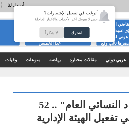
أرسل لنا
أترغب في تفعيل الإشعارات؟
حتى لا تفوتك آخر الأحداث والأخبار العاجلة
قاضي السابق
الحياصات ينفي
ي عبيدات :لا
صحة انباء صدور
اشترك
لا شكراً
عوني لمناسبة
نتائج الثانوية العامة
ضرها نائب وقع
غدا الخميس
ية
عربي دولي
مقالات مختارة
رياضة
منوعات
وفيات
أزمة صامتة داخل "الاتحاد النسائي العام" .. 52
تفعيل الهيئة الإدارية