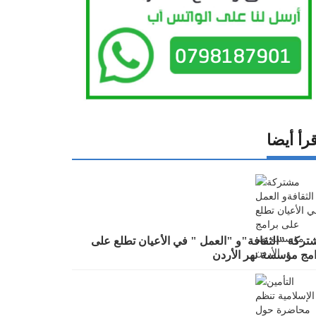
رأ أيضا
تركة "الثقافة"و "العمل " في الأعيان تطلع على
امج مؤسسة نهر الأردن