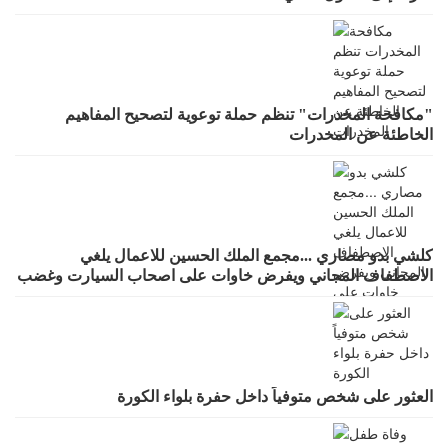
"مكافحة المخدرات" تنظم حملة توعوية لتصحيح المفاهيم
الخاطئة عن المخدرات
كلشي بدو مصاري ...مجمع الملك الحسين للاعمال يلغي
الاصطفاف المجاني ويفرض خاوات على اصحاب السيارت وغضب
واسع لقرار يطرد الاستثمار
العثور على شخص متوفياً داخل حفرة بلواء الكورة