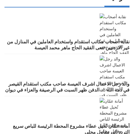
نقابة أصحاب مكاتب استقدام واستخدام العاملين في المنازل من
غير الاردنيين تنعى الفقيد الحاج ماهر محمد العيسة
والد رجل الاعمال اشرف العيسة صاحب مكتب استقدام القيصر
في ذمة الله .... الدفن ظهر السبت في الرصيفة والعزاء في ديوان
صانور بحي الرشيد
أمانة عمّان تُحيل عطاء مشروع المحطة الرئيسة للباص سريع
التردد إلى مقاول محلي