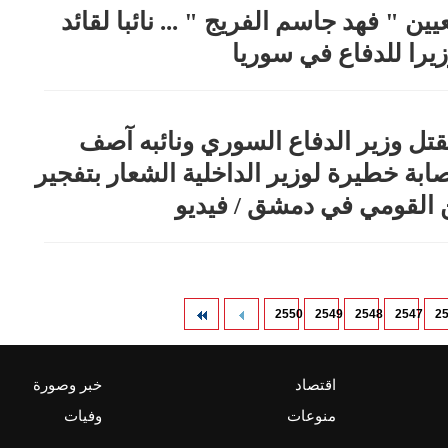
ين " فهد جاسم الفريج " ... نائبا لقائد
يرا للدفاع في سوريا
تل وزير الدفاع السوري ونائبه آصف
ة خطيرة لوزير الداخلية الشعار بتفجير
ن القومي في دمشق / فيديو
2550
2549
2548
2547
2
اقتصاد
خبر وصورة
منوعات
وفيات