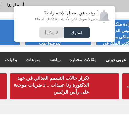
أرسل لنا
أترغب في تفعيل الإشعارات؟
حتى لا تفوتك آخر الأحداث والأخبار العاجلة
ادة ملكية بتعيين
نقيب أطباء
يس الديوان
الاسنان أية الأسمر
اشترك
لا شكراً
ملكي ومدير
للأردنيين : لا
تب الملك في
تدرسوا طب
مي
الاسنان، لدينا 13,354 طبيب
على الملكي
والفائض يصل لـ100%، و5 الاف لا
عربي دولي
مقالات مختارة
رياضة
منوعات
وفيات
يعملون بها
تكرار حالات التسمم الغذائي في عهد
ل
الدكتورة رنا عبيدات .. 3 ضربات موجعة
على رأس الرئيس