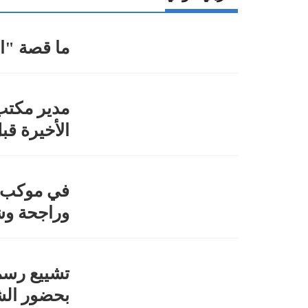
ما قصة "ا
مدير مكتب
الأخيرة قب
في موكب ر
وراجحة و
تشييع رس
بحضور الش