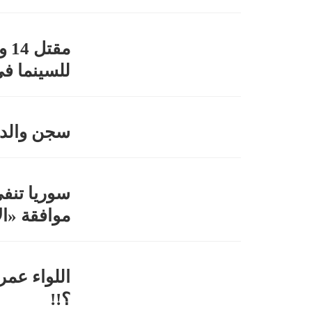
للسينما في
سجن والدة البوعزيز
سوريا تنف
موافقة «ا
اللواء عم
؟!!