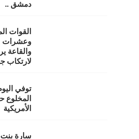
دمشق ..
القوات الم
وعشرات ال
والقاعة ي
لارتكاب جر
توفي اليو
المخلوع ح
الأمريكية
سارة بنت 