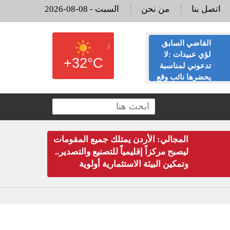
اتصل بنا
من نحن
2026-08-08 - السبت
القاضي السابق
الحياصات ينفي
لؤي عبيدات :لا
صحة انباء صدور
+32°C
تدعوني لمناسبة
نتائج الثانوية العامة
يحضرها نائب وقع
غدا الخميس
ة العقارية
المجالي: الأردن يمتلك جميع المقومات
ليصبح مركزاً إقليمياً للتصنيع والتصدير..
وتمكين البيئة الاستثمارية أولوية