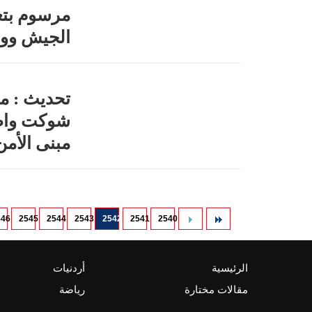
مرسوم بتعي
الجيش ووز
تحديث : مق
شوكت واصاب
مبنى الأم
546
2545
2544
2543
2542
2541
2540
الرئيسية
أردنيات
مقالات مختارة
رياضة