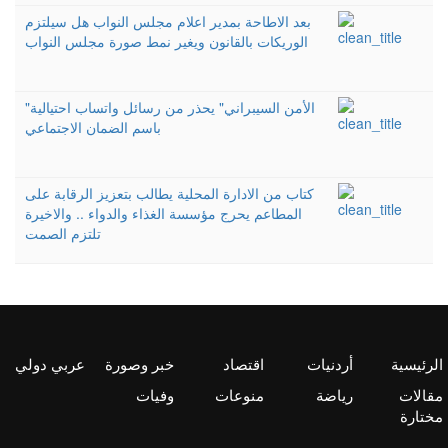
بعد الاطاحة بمدير اعلام مجلس النواب هل سيلتزم
الوريكات بالقانون ويغير نمط صورة مجلس النواب
"الأمن السيبراني" يحذر من رسائل واتساب احتيالية
باسم الضمان الاجتماعي
كتاب من الادارة المحلية يطالب بتعزيز الرقابة على
المطاعم يحرج مؤسسة الغذاء والدواء .. والاخيرة
تلتزم الصمت
الرئيسية
أردنيات
اقتصاد
خبر وصورة
عربي دولي
مقالات
رياضة
منوعات
وفيات
مختارة