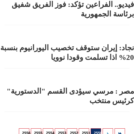
فيديو.. الفراعين تؤكد: فوز الفريق شفيق
برئاسة الجمهورية
نجاد: إيران ستوقف تخصيب اليورانيوم بنسبة
20% اذا تسلمت وقودا نوويا
مصر : مرسي سيؤدى القسم "الدستورية"
كرئيس منتخب
2556
2555
2554
2553
2552
2551
2550