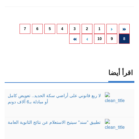
7
6
5
4
3
2
1
10
9
8
اقرأ أيضا
لا ربع قانوني على أراضي سكة الحديد.. تعويض كامل
أو مبادلة بـ6 آلاف دونم
تطبيق "سند" سيتيح الاستعلام عن نتائج الثانوية العامة