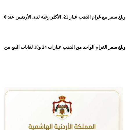
وبلغ سعر بيع غرام الذهب عيار 21، الأكثر رغبة لدى الأردنيين عند 88.60 دينارا لغايات البيع من محلات الصاغة، مقابل 84.30 دينارا لجهة الشراء.
وبلغ سعر الغرام الواحد من الذهب عيارات 24 و18 لغايات البيع من محلات الصاغة عند 101.70 و 78.10 دينارا على التوالي.