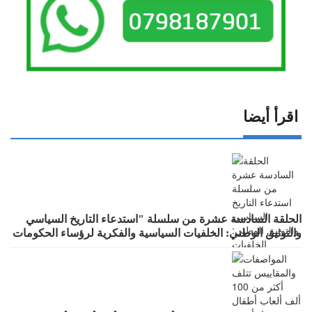
اقرأ أيضا
الحلقة السادسة عشرة من سلسلة "استدعاء التاريخ السياسي
والتوثيق الوطني: الخلفيات السياسية والفكرية لرؤساء الحكومات
في عهد الملك الحسين بن طلال (١٩٥٣- ١٩٩٩)"