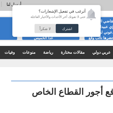
أرسل لنا
أترغب في تفعيل الإشعارات؟
حتى لا تفوتك آخر الأحداث والأخبار العاجلة
قاضي السابق
الحياصات ينفي
ي عبيدات :لا
صحة انباء صدور
اشترك
لا شكراً
عوني لمناسبة
نتائج الثانوية العامة
ضرها نائب وقع
غدا الخميس
ية
عربي دولي
مقالات مختارة
رياضة
منوعات
وفيات
فع أجور القطاع الخاص