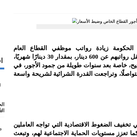
 الحكومة زيادة رواتب موظفي القطاع العام
والمتقاعدين المدنيين والعسكريين، ممن تقل رواتبهم عن 600 دينار، بمقدار 30 دينارًا شهريًا،
اق
حيح، خاصة بعد سنوات طويلة من جمود الأجور، في
واصلًا، وتراجعت القدرة الشرائية لشريحة واسعة
ال
ال
لر
(١٩٥٣- ١٩٩٩)"
تخفيف الضغوط الاقتصادية التي تواجه العاملين
ا تعزز مستويات الحماية الاجتماعية لهم، وتبعث