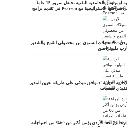
كلية لومينوس الجامعية التقنية تحتفل بمرور 15 عاماً
على شراكتها الاستراتيجية مع Pearson في تقديم برامج
BT
أردن... الاستهلاك السنوي من محصولي القمح والشعير
ارب مليوني طن
إدارية النيابية": توافق مبدئي على طريقة تعيين المدير
نفيذي للبلديات
وزارة الزراعة: الأردن يؤمن أكثر من 60% من احتياجاته