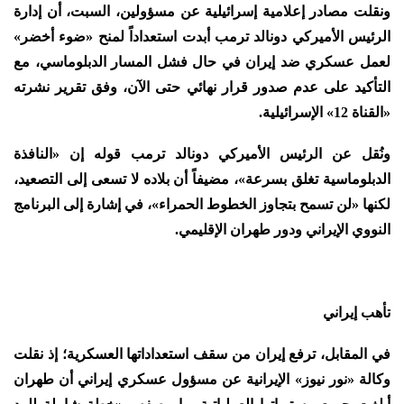
ونقلت مصادر إعلامية إسرائيلية عن مسؤولين، السبت، أن إدارة
الرئيس الأميركي دونالد ترمب أبدت استعداداً لمنح «ضوء أخضر»
لعمل عسكري ضد إيران في حال فشل المسار الدبلوماسي، مع
التأكيد على عدم صدور قرار نهائي حتى الآن، وفق تقرير نشرته
«القناة 12» الإسرائيلية.
ونُقل عن الرئيس الأميركي دونالد ترمب قوله إن «النافذة
الدبلوماسية تغلق بسرعة»، مضيفاً أن بلاده لا تسعى إلى التصعيد،
لكنها «لن تسمح بتجاوز الخطوط الحمراء»، في إشارة إلى البرنامج
النووي الإيراني ودور طهران الإقليمي.
تأهب إيراني
في المقابل، ترفع إيران من سقف استعداداتها العسكرية؛ إذ نقلت
وكالة «نور نيوز» الإيرانية عن مسؤول عسكري إيراني أن طهران