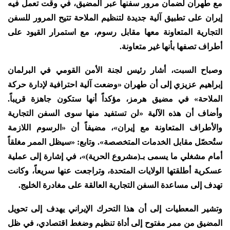
مع طهران لضمان مرور سفنها عبر المضيق، في وقت تعمل فيه
إيران على تطبيق آلية جديدة لتنظيم الملاحة تتيح المرور للسفن
التجارية المتعاونة معها مقابل رسوم، مع استمرار القيود على
أطراف تصفها بأنها غير متعاونة.
وصباح السبت، أشار رئيس لجنة الأمن القومي في البرلمان
إبراهيم عزيزي إلى أن طهران «وضعت آلية احترافية لإدارة حركة
الملاحة» في مضيق هرمز، مؤكداً أنها ستكون جاهزة قريباً.
وأضاف أن هذه الآلية «لن تستفيد منها سوى السفن التجارية
والأطراف المتعاونة مع إيران»، مضيفاً أن «الرسوم اللازمة
ستُحصّل مقابل الخدمات المتخصصة». وتابع: «سيظل الممر مغلقاً
أمام مشغلي ما يسمى بـ(مشروع الحرية)»، في إشارة إلى عملية
عسكرية أطلقتها الولايات المتحدة، وتراجعت عنها سريعاً، وكانت
تهدف إلى مساعدة السفن التجارية العالقة على مغادرة الخليج.
وتشير المعطيات إلى أن هذا التحرك الإيراني يهدف إلى تحويل
المضيق من ممر مفتوح إلى أداة تنظيم وضغط اقتصادي، في ظل