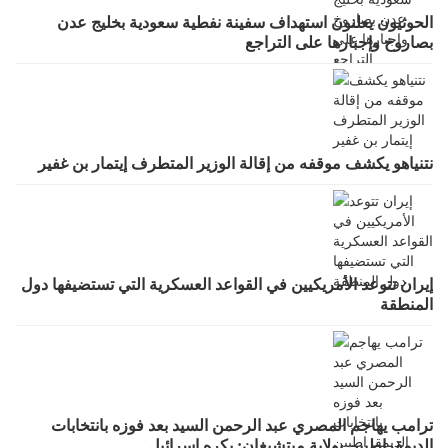
الحوثيون يعلنون استهداف سفينة نفطية سعودية بخليج عدن
بصاروخ وإجبارها على التراجع
نتنياهو يكشف موقفه من إقالة الوزير المتطرف إيتمار بن غفير
إيران تتوعد الأمريكيين في القواعد العسكرية التي تستضيفها دول
المنطقة
ترامب يهاجم المصري عبد الرحمن السيد بعد فوزه بانتخابات
الديمقراطيين بولاية ميتشيغان: يكره إسرائيل