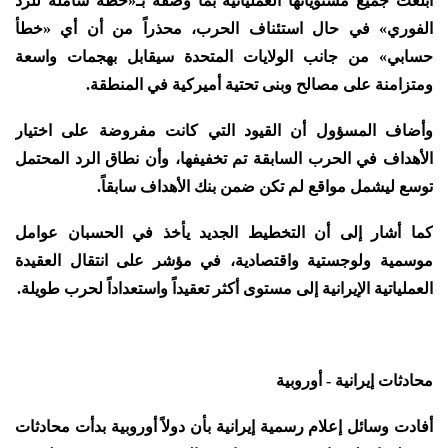
أبلغت جميع مستوياتها العملياتية بما وصفه بـ«خطة شاملة للرد
الفوري» في حال استئناف الحرب، محذراً من أن أي «خطأ
حسابي» من جانب الولايات المتحدة سيقابل بهجمات واسعة
ومتزامنة على مصالح وبنى تحتية أميركية في المنطقة.
وأضاف المسؤول أن القيود التي كانت مفروضة على اختيار
الأهداف في الحرب السابقة تم تخفيفها، وأن نطاق الرد المحتمل
توسع ليشمل مواقع لم تكن ضمن بنك الأهداف سابقاً.
كما أشار إلى أن التخطيط الجديد يأخذ في الحسبان عوامل
موسمية ولوجستية واقتصادية، في مؤشر على انتقال العقيدة
العملياتية الإيرانية إلى مستوى أكثر تعقيداً واستعداداً لحرب طويلة.
محادثات إيرانية - أوروبية
أفادت وسائل إعلام رسمية إيرانية بأن دولاً أوروبية بدأت محادثات