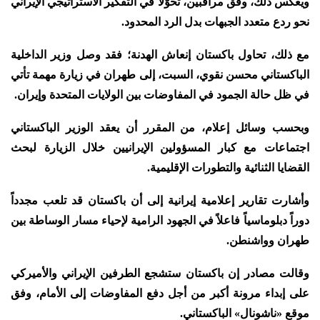
ويعكس ذلك، وفق مراقبين، تحوّلاً في التفكير الاستراتيجي الإيراني
نحو ردع متعدد الجبهات بدل الرد المحدود.
مع ذلك، تحاول باكستان إنعاش الهدنة؛ فقد وصل وزير الداخلية
الباكستاني محسن نقوي، السبت، إلى طهران في زيارة مهمة تأتي
في ظل حالة الجمود في المفاوضات بين الولايات المتحدة وإيران.
وبحسب وسائل إعلام، من المقرر أن يعقد الوزير الباكستاني
اجتماعات مع كبار المسؤولين الإيرانيين خلال الزيارة لبحث
القضايا الثنائية والتطورات الإقليمية.
وأشارت تقارير إعلامية إيرانية إلى أن باكستان قد تلعب مجدداً
دوراً دبلوماسياً فاعلاً في الجهود الرامية لإحياء مسار الوساطة بين
طهران وواشنطن.
وقالت مصادر إن باكستان ستشجع الطرفين الإيراني والأميركي
على إبداء مرونة أكبر من أجل دفع المفاوضات إلى الأمام، وفق
موقع «ناشونال» الباكستاني.