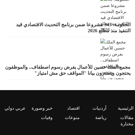
الحكومة: 343 مشروعا ضمن برنامج التحديث الاقتصادي قيد
التنفيذ منذ مطلع 2026
مجمع الملك حسين للأعمال يفرض رسوم اصطفاف.. والموظفون
يحتجون ويصدرون بيانا "المواقف حق مش امتياز"
الرئيسية
أردنيات
اقتصاد
خبر وصورة
عربي دولي
مقالات
رياضة
منوعات
وفيات
مختارة