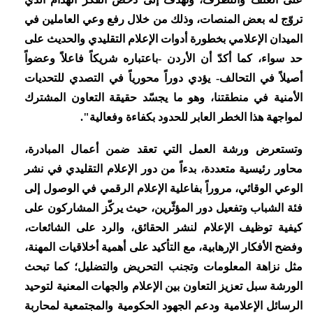
تروّج له بعض المنصات، وذلك من خلال رفع وعي العاملين في
الميدان الإعلامي بخطورة أدوات الإعلام التقليدي والحديث على
حد سواء، كما أكدّ أن الأردن -باعتباره شريكاً فاعلاً وعضواً
أصيلاً في التحالف- يؤدي دوراً محورياً في التصدي للتحديات
الأمنية في منطقتنا، وهو ما يجسّد حقيقة التعاون المشترك
لمواجهة هذا الخطر العابر للحدود بكفاءة وفعالية".
وتستعرض ورشة العمل التي تعقد ضمن أعمال المبادرة،
محاور رئيسية متعددة، بدءاً من دور الإعلام التقليدي في نشر
الوعي الوقائي، مروراً بفاعلية الإعلام الرقمي في الوصول إلى
فئة الشباب وتفعيل دور المؤثّرين، حيث يركّز المشاركون على
كيفية توظيف الإعلام لنشر الحقائق، والرد على الشائعات،
وفضح الأفكار الإرهابية، مع التأكيد على أهمية أخلاقيات المهنة،
مثل نزاهة المعلومات وتجنب التحريض والتضليل؛ كما تبحث
الورشة سبل تعزيز التعاون بين الإعلام والجهات المعنية لتوحيد
الرسائل الإعلامية ودعم الجهود الحكومية والمجتمعية لمحاربة