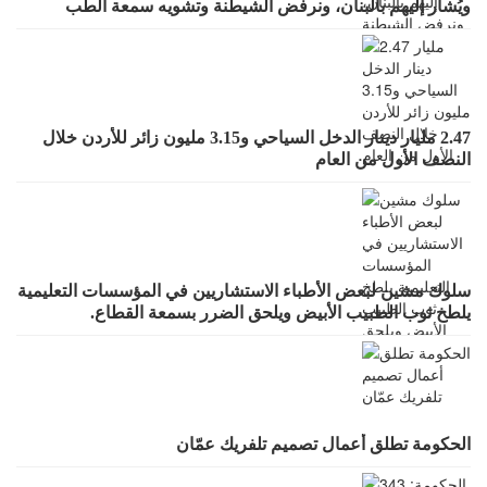
ويُشار إليهم بالبنان، ونرفض الشيطنة وتشويه سمعة الطب
بالعموميات
2.47 مليار دينار الدخل السياحي و3.15 مليون زائر للأردن خلال
النصف الأول من العام
سلوك مشين لبعض الأطباء الاستشاريين في المؤسسات التعليمية
يلطخ ثوب الطبيب الأبيض ويلحق الضرر بسمعة القطاع.
الحكومة تطلق أعمال تصميم تلفريك عمّان