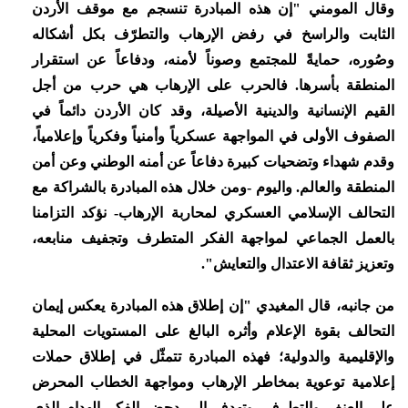
وقال المومني "إن هذه المبادرة تنسجم مع موقف الأردن
الثابت والراسخ في رفض الإرهاب والتطرّف بكل أشكاله
وصُوره، حمايةً للمجتمع وصوناً لأمنه، ودفاعاً عن استقرار
المنطقة بأسرها. فالحرب على الإرهاب هي حرب من أجل
القيم الإنسانية والدينية الأصيلة، وقد كان الأردن دائماً في
الصفوف الأولى في المواجهة عسكرياً وأمنياً وفكرياً وإعلامياً،
وقدم شهداء وتضحيات كبيرة دفاعاً عن أمنه الوطني وعن أمن
المنطقة والعالم. واليوم -ومن خلال هذه المبادرة بالشراكة مع
التحالف الإسلامي العسكري لمحاربة الإرهاب- نؤكد التزامنا
بالعمل الجماعي لمواجهة الفكر المتطرف وتجفيف منابعه،
وتعزيز ثقافة الاعتدال والتعايش".
من جانبه، قال المغيدي "إن إطلاق هذه المبادرة يعكس إيمان
التحالف بقوة الإعلام وأثره البالغ على المستويات المحلية
والإقليمية والدولية؛ فهذه المبادرة تتمثّل في إطلاق حملات
إعلامية توعوية بمخاطر الإرهاب ومواجهة الخطاب المحرض
على العنف والتطرف، وتهدف إلى دحض الفكر الهدام الذي