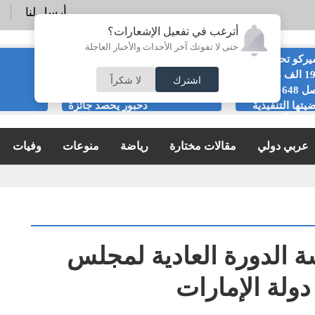
أرسل لنا
أترغب في تفعيل الإشعارات؟
حتى لا تفوتك آخر الأحداث والأخبار العاجلة
ركو تحصل على
الرئيس التنفيذي
191 الف دينار من
لشركة التأمين
اشترك
لا شكراً
اصل 648 في
الإسلامية رضا
يتها التنفيذية
دحبور يحصد جائزة
ريجياً
الريادة الحكيمة في خدمات التأمين
الأردنية خ
الإسلامي بالأردن لعام 2026
2026
عربي دولي
مقالات مختارة
رياضة
منوعات
وفيات
ة الدورة العادية لمجلس
دولة الإمارات