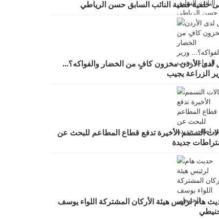
ى خلفية قضية النائب السابق حسن الرياطي
 لدى الأردن مخزون كافٍ من الخضار والفواكه؟...
ير الزراعة يجيب
لات التسمم الأخيرة تدفع قطاع المطاعم للبحث عن
تراطات جديدة
يث هام لرئيس هيئة الأركان المشتركة اللواء يوسف
حنيطي