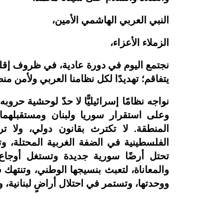
النبي العربي الهاشمي الأمين،
الزملاء الأعزاء،
نجتمع اليوم في دورة عادية، في ظروف إقليم
يتفاقم؛ تهديدًا لكل نظامنا العربي ولأمن منط
نواجه نظامًا إسرائيليًّا لا حدّ لوحشية حرو
وعلى استقرار سوريا ولبنان ومستقبلهما.
المنطقة. لا تكترث بقانون دولي، ولا ت
الفلسطينية في الضفة الغربية المحتلة، وت
تحتل أرضًا سورية جديدة وتستغل أوجاع ا
والمعاناة، لتعبث بنسيجها الوطني، وتنتهك س
ووحدتها، وتستمر في احتلال أراضٍ لبنانية، 