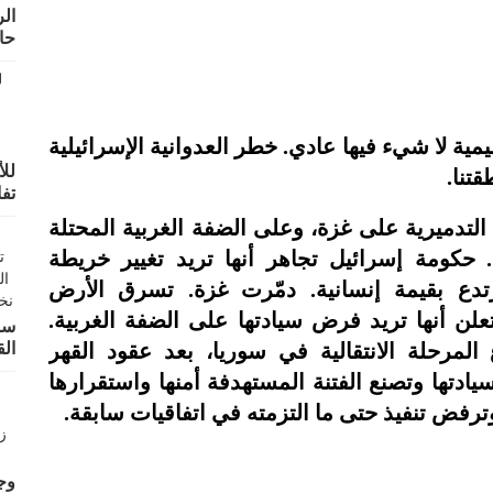
ال
حال
ية لا شيء فيها عادي. خطر العدوانية الإسرائيلية
للأ
قتنا.
تف
به التدميرية على غزة، وعلى الضفة الغربية المحتلة
 حكومة إسرائيل تجاهر أنها تريد تغيير خريطة
رتدع بقيمة إنسانية. دمّرت غزة. تسرق الأرض
علن أنها تريد فرض سيادتها على الضفة الغربية.
سو
لمرحلة الانتقالية في سوريا، بعد عقود القهر
الق
يادتها وتصنع الفتنة المستهدفة أمنها واستقرارها
وترفض تنفيذ حتى ما التزمته في اتفاقيات سابقة.
وجه