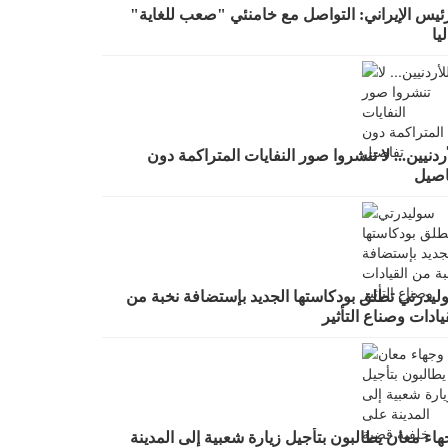
رئيس الإيراني: التواصل مع خامنئي "صعب للغاية"
يا
ردنيين... لا تنشروا صور النفايات المتراكمة دون
اصيل
ليدرتي تطلق بودكاستها الجديد بإستضافة نخبة من
يادات وصناع التأثير
اء معان يطالبون بتأجيل زيارة شعبية إلى المدينة