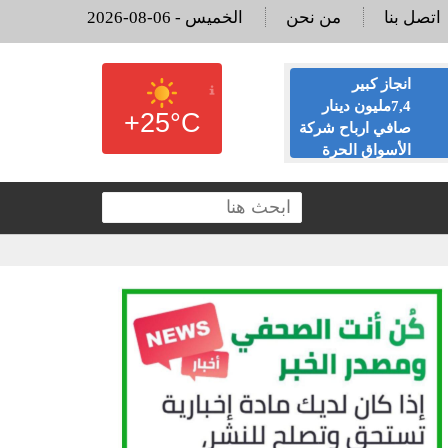
اتصل بنا
من نحن
2026-08-06 - الخميس
انجاز كبير
البنك الأهلي يرد
7,4مليون دينار
لـ”أخبار البلد”
+25°C
صافي ارباح شركة
ويوضح أسباب
الأسواق الحرة
إغلاق عدد من
لال النصف الاول من عام
فروعه
الم