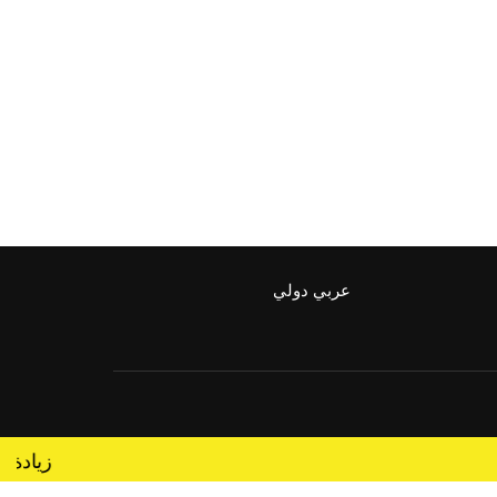
عربي دولي
%27 زيادة قي