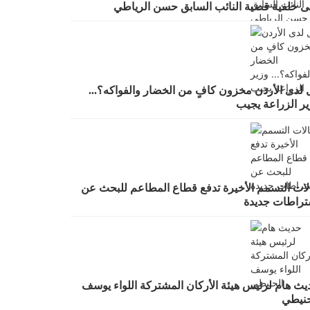
ى خلفية قضية النائب السابق حسن الرياطي
 لدى الأردن مخزون كافٍ من الخضار والفواكه؟...
ير الزراعة يجيب
لات التسمم الأخيرة تدفع قطاع المطاعم للبحث عن
تراطات جديدة
يث هام لرئيس هيئة الأركان المشتركة اللواء يوسف
حنيطي