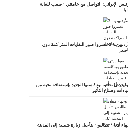
رئيس الإيراني: التواصل مع خامنئي "صعب للغاية"
يا
ردنيين... لا تنشروا صور النفايات المتراكمة دون
اصيل
ليدرتي تطلق بودكاستها الجديد بإستضافة نخبة من
يادات وصناع التأثير
اء معان يطالبون بتأجيل زيارة شعبية إلى المدينة