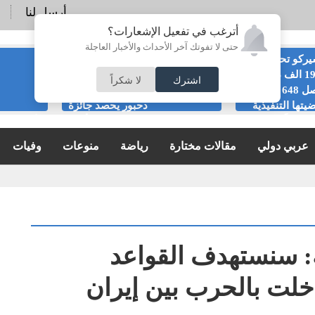
أرسل لنا
أترغب في تفعيل الإشعارات؟
حتى لا تفوتك آخر الأحداث والأخبار العاجلة
ركو تحصل على
الرئيس التنفيذي
191 الف دينار من
لشركة التأمين
اشترك
لا شكراً
اصل 648 في
الإسلامية رضا
يتها التنفيذية
دحبور يحصد جائزة
ريجياً
الريادة الحكيمة في خدمات التأمين
الأردنية خ
الإسلامي بالأردن لعام 2026
2026
عربي دولي
مقالات مختارة
رياضة
منوعات
وفيات
ة: سنستهدف القواعد
دخلت بالحرب بين إيران