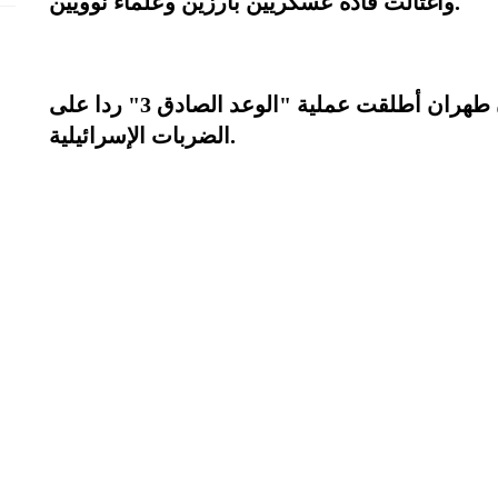
واغتالت قادة عسكريين بارزين وعلماء نوويين.
ومن جهته، أعلن الحرس الثوري الإيراني أن طهران أطلقت عملية "الوعد الصادق 3" ردا على
الضربات الإسرائيلية.