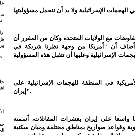
عل
رة من المفاوضات مع الولايات المتحدة وكان من المقرر أن
هل
وز
أضاف أن "أمريكا من وجهة نظرنا شريكة في
لأمريكية في المنطقة للهجمات الإسرائيلية على
حا
اش
إيران".
 واسعا على إيران بعشرات المقاتلات، أسمته
حد
ية وقواعد صواريخ بمناطق مختلفة ومبان سكنية
ال