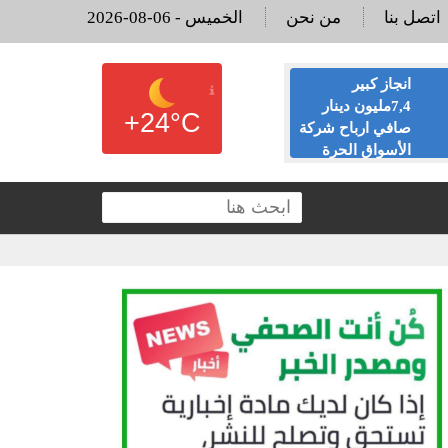
اتصل بنا
من نحن
2026-08-06 - الخميس
انجاز كبير
البنك الأهلي يرد
7,4مليون دينار
لـ”أخبار البلد”
+24°C
صافي ارباح شركة
ويوضح أسباب
الأسواق الحرة
إغلاق عدد من
لال النصف الاول من عام
فروعه
الم