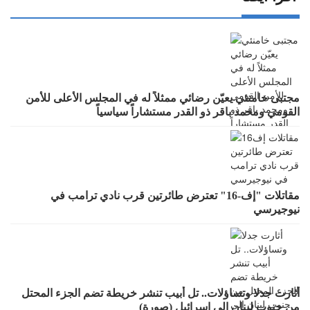
مجتبى خامنئي يعيّن رضائي ممثلاً له في المجلس الأعلى للأمن
القومي ومحمد باقر ذو القدر مستشاراً سياسياً
مقاتلات "إف-16" تعترض طائرتين قرب نادي ترامب في
نيوجيرسي
أثارت جدلا وتساؤلات.. تل أبيب تنشر خريطة تضم الجزء المحتل
من جنوب لبنان إلى إسرائيل (صورة)