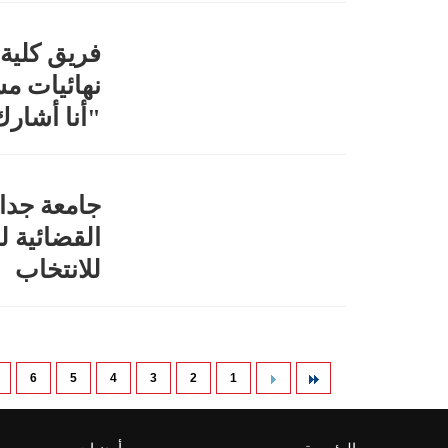
فريق كلية 
نهائيات م
"أنا أشار
جامعة جدار
القضائية ل
للانتخاب
6
5
4
3
2
1