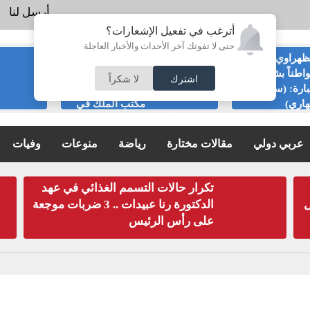
أرسل لنا
أترغب في تفعيل الإشعارات؟
حتى لا تفوتك آخر الأحداث والأخبار العاجلة
ظهراوي يعاتب
إرادة ملكية بتعيين
اطناً بشأن
رئيس الديوان
اشترك
لا شكراً
ارة: (سمّ
الملكي ومدير
هاري)
مكتب الملك في
مجلس الأمن القومي
عربي دولي
مقالات مختارة
رياضة
منوعات
وفيات
يعملون بها
تكرار حالات التسمم الغذائي في عهد
ل
الدكتورة رنا عبيدات .. 3 ضربات موجعة
على رأس الرئيس