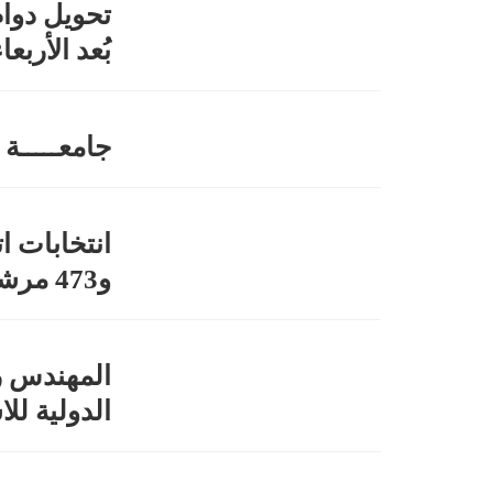
تحويل دوام
بُعد الأرب
جامعـــــة ف
و473 مرشحاً يرسمون خارطة التمثيل الطلابي
المهندس ر
الدولية للا