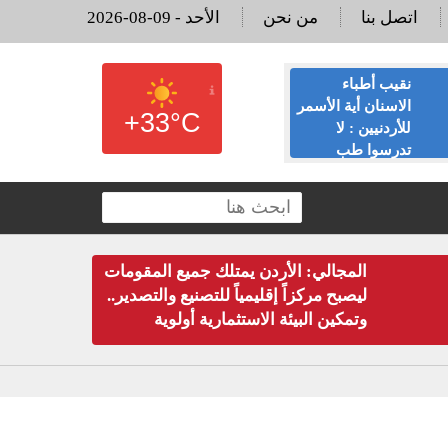
اتصل بنا
من نحن
2026-08-09 - الأحد
نقيب أطباء
القاضي السابق
الاسنان أية الأسمر
لؤي عبيدات :لا
+33°C
للأردنيين : لا
تدعوني لمناسبة
تدرسوا طب
يحضرها نائب وقع
الاسنان، لدينا 13,354 طبيب
على الملكية العقارية
والفائض يصل لـ100%، و5 الاف لا
المجالي: الأردن يمتلك جميع المقومات
ليصبح مركزاً إقليمياً للتصنيع والتصدير..
وتمكين البيئة الاستثمارية أولوية