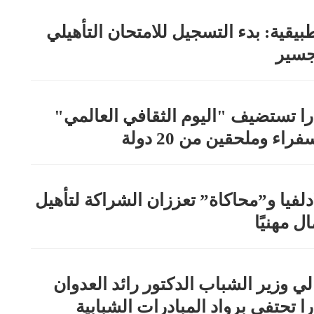
طبيقية: بدء التسجيل للامتحان التأهيلي
جسير
را تستضيف "اليوم الثقافي العالمي"
اء وملحقين من 20 دولة
دلفيا و”محاكاة” تعززان الشراكة لتأهيل
ل مهنيًا
لي وزير الشباب الدكتور رائد العدوان
ا تحتفي برواد المبادرات الشبابية