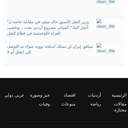
وزير النقل الأسبق خالد سيف في مقابلة خاصة ل"
أخبار البلد": أشيائي مشروع أردني بحت .. ونخشى
العزلة اللوجستية في قطاع النقل
نتنياهو: إيران لن تمتلك أسلحة نووية سواء تم التوصل
إلى اتفاق أم لا
الرئيسية
أردنيات
اقتصاد
خبر وصورة
عربي دولي
مقالات
رياضة
منوعات
وفيات
مختارة