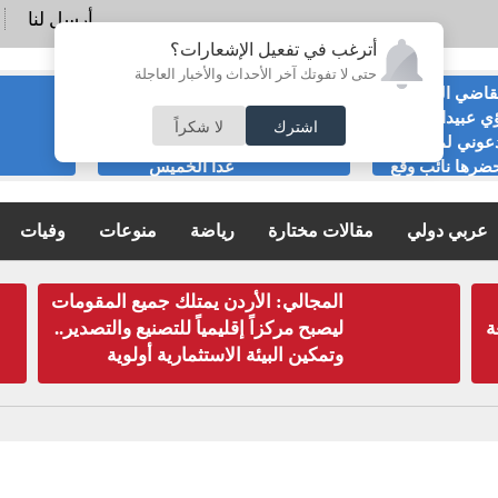
أرسل لنا
أترغب في تفعيل الإشعارات؟
حتى لا تفوتك آخر الأحداث والأخبار العاجلة
قاضي السابق
الحياصات ينفي
ي عبيدات :لا
صحة انباء صدور
اشترك
لا شكراً
عوني لمناسبة
نتائج الثانوية العامة
ضرها نائب وقع
غدا الخميس
ية
عربي دولي
مقالات مختارة
رياضة
منوعات
وفيات
المجالي: الأردن يمتلك جميع المقومات
جعة
ليصبح مركزاً إقليمياً للتصنيع والتصدير..
وتمكين البيئة الاستثمارية أولوية