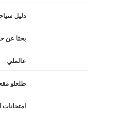
دليل سياح
بحثا عن حي
عالملي
طلعلو مقع
امتحانات ا