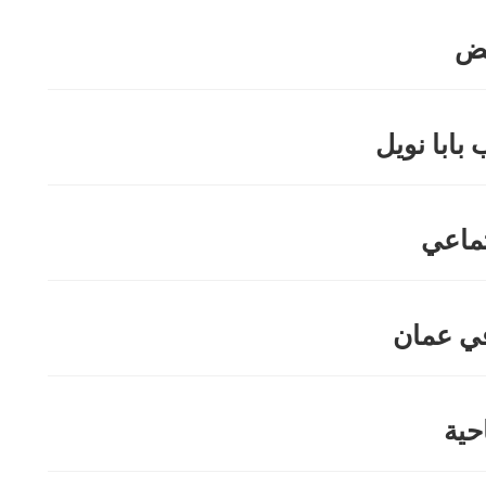
يض
بابا نويل
ماعي
ي عمان
حية