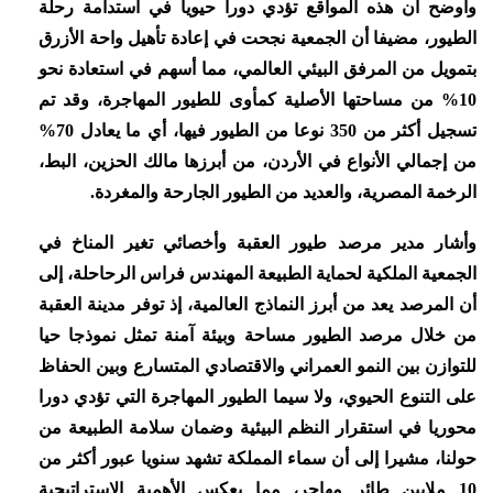
وأوضح أن هذه المواقع تؤدي دورا حيويا في استدامة رحلة
الطيور، مضيفا أن الجمعية نجحت في إعادة تأهيل واحة الأزرق
بتمويل من المرفق البيئي العالمي، مما أسهم في استعادة نحو
10% من مساحتها الأصلية كمأوى للطيور المهاجرة، وقد تم
تسجيل أكثر من 350 نوعا من الطيور فيها، أي ما يعادل 70%
من إجمالي الأنواع في الأردن، من أبرزها مالك الحزين، البط،
الرخمة المصرية، والعديد من الطيور الجارحة والمغردة.
وأشار مدير مرصد طيور العقبة وأخصائي تغير المناخ في
الجمعية الملكية لحماية الطبيعة المهندس فراس الرحاحلة، إلى
أن المرصد يعد من أبرز النماذج العالمية، إذ توفر مدينة العقبة
من خلال مرصد الطيور مساحة وبيئة آمنة تمثل نموذجا حيا
للتوازن بين النمو العمراني والاقتصادي المتسارع وبين الحفاظ
على التنوع الحيوي، ولا سيما الطيور المهاجرة التي تؤدي دورا
محوريا في استقرار النظم البيئية وضمان سلامة الطبيعة من
حولنا، مشيرا إلى أن سماء المملكة تشهد سنويا عبور أكثر من
10 ملايين طائر مهاجر، مما يعكس الأهمية الإستراتيجية