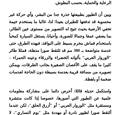
الرعاية والحماية، بحسب البطوش.
وبين أن الطيور بطبيعتها حذرة جدا من البشر، وأي حركة غير
محسوبة قد تدفعها للطيران بعيدا؛ لذا، غالبا ما يستخدم خيمة
تخفي الأرضية بحيث تتيح له التصوير من مستوى عين الطائر،
بما يضفي عمقا وجمالا للصورة، وأحيانا، يستغل السيارة كمخبأ
باستخدام قماش مخرم بسيط على النوافذ، فبهذه الطرق، حتى
عدسة متواضعة بـ 300 مم قد تلتقط صورا مذهلة، فمثلا طائر
"الوروار العربي" بألوانه الخضراء والزرقاء وعينه الحمراء –
كثيرا ما يقف على الأغصان الصغيرة بجانب الطرقات، ويمكن
تصويره من مسافة قريبة بعدسة بسيطة دون الحاجة لعدسات
ضخمة أو باهظة.
واستكمل حديثه قائلا: أحرص دائما على مشاركة معلومات
علمية عن الطيور التي أصورها، خصوصا إذا كانت منتشرة
ومستقرة مثل "الوروار العربي" أو "أزرق الحلق"، لكن عندما
ألتقط صورا لطيور نادرة أو مهددة مثل "بوم النساري"، لا