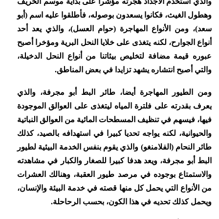
والذي استخدم الأجداد هجرته مؤشرا على بداية موسم الخريف
وهطول الغيث، فكانوا يسعدون بوصوله، فأطلقوا عليه اسم (أبو
سعد)، ومن الأنواع المهاجرة (حوام العسل)، والذي يعد أحد
أنواع الجوارح، لكنه يتغذى على خلايا النحل البرية ومؤخرا أصبح
عبوره قيمة مضافة لتخليص بيئاتنا من أنواع النحل الدخيلة،
والتي أصبح انتشاره يشهد تزايدا في بعض المناطق.
ومن الطيور المهاجرة أيضا، طائر البط أبو مجرفة، والذي
يعرف بقدرته على فلترة المياه ليتغذى على العوالق الموجودة
فيها، فيسهم في تنظيف المسطحات المائية من العوالق النباتية
والحيوانية، لكنه يواجه تحديا كبيرا في استهدافه بالصيد، كذلك
طائر النحام (الفلامنغو) والذي يقوم بنفس الخدمة البيئية لطيور
البط أبو مجرفة، ويعد هدفا كبيرا للصغار والكبار في مشاهدته
والاستمتاع بوجوده في مرصد طيور العقبة، وهنالك العشرات
من الأنواع التي يحمل كل منها قصته في خدمة البيئة والإنسان،
ويحمل كذلك تحديه في هذا الكون، بحسب الرحاحلة.