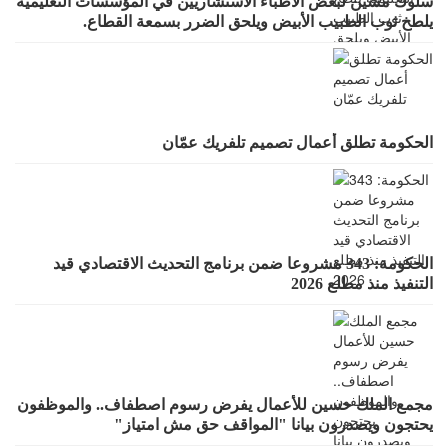
سلوك مشين لبعض الأطباء الاستشاريين في المؤسسات التعليمية
يلطخ ثوب الطبيب الأبيض ويلحق الضرر بسمعة القطاع.
الحكومة تطلق أعمال تصميم تلفريك عمّان
الحكومة: 343 مشروعا ضمن برنامج التحديث الاقتصادي قيد
التنفيذ منذ مطلع 2026
مجمع الملك حسين للأعمال يفرض رسوم اصطفاف.. والموظفون
يحتجون ويصدرون بيانا "المواقف حق مش امتياز"