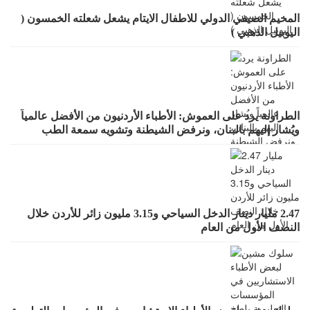
المخيم الصيفي الدولي للاطفال الايتام يشعل شعلته الخمسون (
اليوبيل الذهبي )
الطراونة يرد على العموش: الأطباء الأردنيون من الأفضل عالمياً
ويُشار إليهم بالبنان، ونرفض الشيطنة وتشويه سمعة الطب
بالعموميات
2.47 مليار دينار الدخل السياحي و3.15 مليون زائر للأردن خلال
النصف الأول من العام