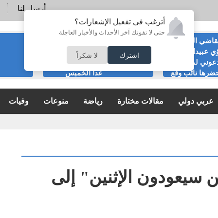
أرسل لنا
أترغب في تفعيل الإشعارات؟
حتى لا تفوتك آخر الأحداث والأخبار العاجلة
قاضي السابق
الحياصات ينفي
ي عبيدات :لا
صحة انباء صدور
اشترك
لا شكراً
عوني لمناسبة
نتائج الثانوية العامة
ضرها نائب وقع
غدا الخميس
ية
عربي دولي
مقالات مختارة
رياضة
منوعات
وفيات
ن سيعودون الإثنين" إلى