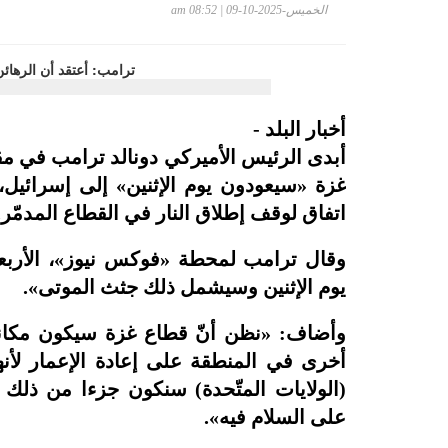
الخميس-2025-10-09 | 08:52 am
أخبار البلد -
أبدى الرئيس الأميركي دونالد ترامب في مقاب
غزة «سيعودون يوم الإثنين» إلى إسرائيل،
اتفاق لوقف إطلاق النار في القطاع المدمّر.
وقال ترامب لمحطة «فوكس نيوز»، الأربع
يوم الإثنين وسيشمل ذلك جثث الموتى».
وأضاف: «نظن أنّ قطاع غزة سيكون مكانا أ
أخرى في المنطقة على إعادة الإعمار لأن
(الولايات المتّحدة) سنكون جزءا من ذل
على السلام فيه».