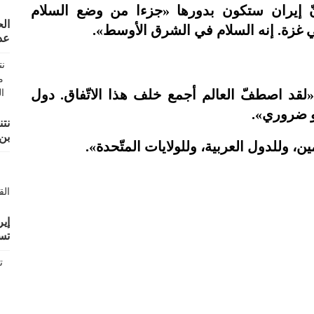
نّ إيران ستكون بدورها «جزءا من وضع السلام
ال
ي غزة. إنه السلام في الشرق الأوسط».
عد
«لقد اصطفّ العالم أجمع خلف هذا الاتّفاق. دول
و ضروري».
نتن
بن
ن، وللدول العربية، وللولايات المتّحدة».
إير
تس