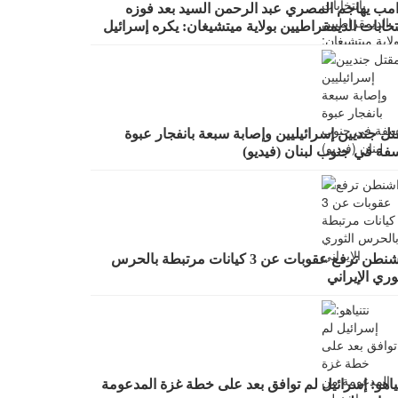
امب يهاجم المصري عبد الرحمن السيد بعد فوزه
تخابات الديمقراطيين بولاية ميتشيغان: يكره إسرائيل
ل جنديين إسرائيليين وإصابة سبعة بانفجار عبوة
سفة في جنوب لبنان (فيديو)
واشنطن ترفع عقوبات عن 3 كيانات مرتبطة بالحرس
وري الإيراني
ياهو: إسرائيل لم توافق بعد على خطة غزة المدعومة