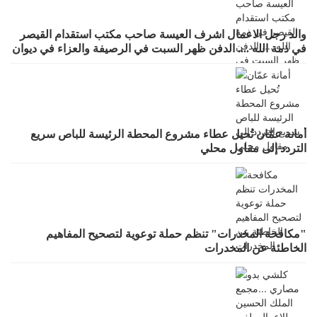
والد رجل الاعمال اشرف العيسة صاحب مكتب استقدام القيصر
في ذمة الله .... الدفن ظهر السبت في الرصيفة والعزاء في ديوان
صانور بحي الرشيد
أمانة عمّان تُحيل عطاء مشروع المحطة الرئيسة للباص سريع
التردد إلى مقاول محلي
"مكافحة المخدرات" تنظم حملة توعوية لتصحيح المفاهيم
الخاطئة عن المخدرات