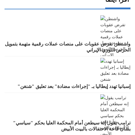
واشنطن تفرض عقوبات على منصات عملات رقمية متهمة بتمويل
الحرس الثوري الإيراني
إسبانيا تهدد إيطاليا بـ "إجراءات مضادة" بعد تعليق "شنغن"
ترامب يقول إنه سيطعن أمام المحكمة العليا بحكم "سياسي"
بشأن قاعة الاحتفالات بالبيت الأبيض