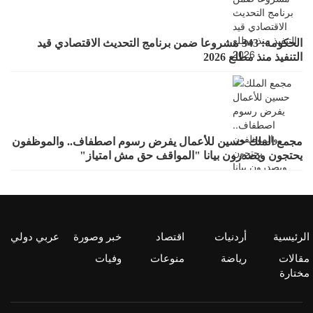
الحكومة: 343 مشروعا ضمن برنامج التحديث الاقتصادي قيد
التنفيذ منذ مطلع 2026
مجمع الملك حسين للأعمال يفرض رسوم اصطفاف.. والموظفون
يحتجون ويصدرون بيانا "المواقف حق مش امتياز"
الرئيسية
أردنيات
اقتصاد
خبر وصورة
عربي دولي
مقالات
رياضة
منوعات
وفيات
مختارة