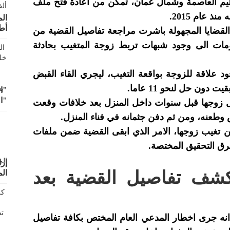
اقليم العاصمة وشمال عمان، تمكن من اعادة فتح ملف
 عام 2015.
أط
لقضايا المجهولة باشرت مراجعة تفاصيل القضية من
مات الى وجود شبهات تربط زوجة المتغيب بحادثة
 علاقة للزوجة بواقعة التغيب، ليجري القاء القبض
ون حل لنحو 11 عاما.
"ال
"ا
قتل زوجها قبل سنوات داخل المنزل بعد خلافات وقعت
 وطعنه، ومن ثم دفن جثمانه في فناء المنزل.
عن تغيب زوجها، الامر الذي ابقى القضية ضمن ملفات
رق التحقيق المختصة.
إرا
كشف تفاصيل القضية بعد
ال
 انه جرى اخطار المدعي العام المختص بكافة تفاصيل