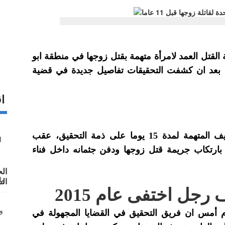
القتل العمد لامرأة متهمة بقتل زوجها في منطقة ابو
ة عمان قبل 11 عاما، وذلك بعد ان كشفت التحقيقات تفاصيل جديدة في قضية
اق
وقرر مدعي عام محكمة الجنايات الكبرى توقيف المتهمة لمدة 15 يوما على ذمة التحقيق، عقب
 بارتكاب جريمة قتل زوجها ودفن جثمانه داخل فناء
ال
ال
رجل اختفى عام 2015
لر
(١٩٥٣- ١٩٩٩)"
ام أمس ان فريق التحقيق في القضايا المجهولة في