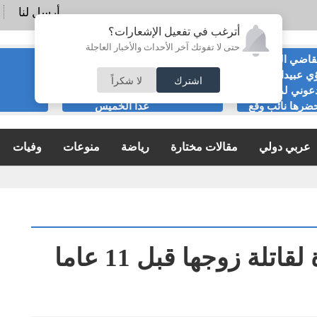
أرسل لنا
أترغب في تفعيل الإشعارات؟
حتى لا تفوتك آخر الأحداث والأخبار العاجلة
قاضي السابق
الحياصات ينفي
ي عبيدات :لا
صحة انباء صدور
اشترك
لا شكراً
عوني لمناسبة
نتائج الثانوية العامة
ضرها نائب وقع
غدا الخميس
ية
عربي دولي
مقالات مختارة
رياضة
منوعات
وفيات
لة زوجها قبل 11 عاما