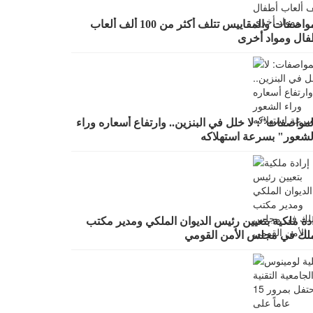
المواصفات والمقاييس تتلف أكثر من 100 ألف ألعاب
فال ومواد أخرى
مواصفات": لا خلل في البنزين.. وارتفاع أسعاره وراء
لشعور" بسرعة استهلاكه
دة ملكية بتعيين رئيس الديوان الملكي ومدير مكتب
ملك في مجلس الأمن القومي