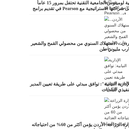
كلية لومينوس الجامعية التقنية تحتفل بمرور 15 عاماً
على شراكتها الاستراتيجية مع Pearson في تقديم برامج
BT
أردن... الاستهلاك السنوي من محصولي القمح والشعير
ارب مليوني طن
إدارية النيابية": توافق مبدئي على طريقة تعيين المدير
نفيذي للبلديات
وزارة الزراعة: الأردن يؤمن أكثر من 60% من احتياجاته