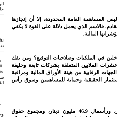
ال
حال
يس المساهمة العامة المحدودة، إلا أن إنجازها
لقادم. فالاسم الذي يحمل دلالة على القوة لا يكفي
راتها المالية.
للأ
تف
خلين في الملكيات وصلاحيات التوقيع؟ ومن يفك
عشرات الملايين المتعلقة بشركات تابعة وحليفة
ات الرقابية من هيئة الأوراق المالية ومراقبة
سو
استثمار الحقيقية وحماية للمساهمين وسوق رأس
الق
بخسائر متراكمة بلغت 18.6 مليون دينار، ورأسمال 46.9 مليون دينار، ومجموع حقوق
وجه