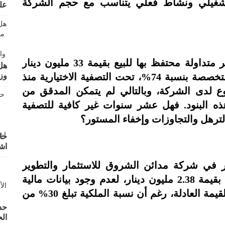
دون أداء تشغيلي ونشاط فعلي يتناسب مع حجم الشركة
عل
تحفظ مدقق الحسابات على موجودات غير متداولة محتفظ بها للبيع بقيمة 33 مليون دينار
هل
تخص شركة بنس للمتنزهات المملوكة المتخصصة بنسبة 74%، تحت التصفية الاختيارية منذ
وز
مشروع لدى الشركة، وبالتالي لم يتمكن المدقق من
ه البنود. فهل عشر سنوات غير كافية للتصفية
والترهل والتجاوزات وإخفاء المستور؟
حا
اش
في شركة مدائن الشروق للاستثمار والتطوير
العقاري المساهمة الخاصة (شركة حليفة) بقيمة 2.38 مليون دينار، لعدم وجود بيانات مالية
حديثة أو معلومات مالية تمكن من تحديد القيمة العادلة، رغم أن نسبة الملكية تبلغ 30% من
حد
ال