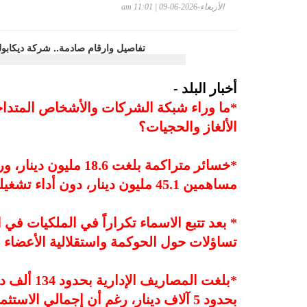
الأربعاء-2026-06-09 | 11:01 am
أخبار البلد -
*ما وراء شبكة الشركات والأشخاص المتداخ
الألغاز والحجيات؟
مساهمين 45.1 مليون دينار، دون أداء تشغيلي ونشاط فعلي
* بعد تتبع الاسماء تكراراً في الملكيات ف
تساؤلات حول الحوكمة واستقلالية الأعضاء
*بلغت المص
بحدود 5 آلاف دينار، رغم أن إجمالي الاستثمار في الشركة الحليفة يبلغ 2.385 مليون دينار.