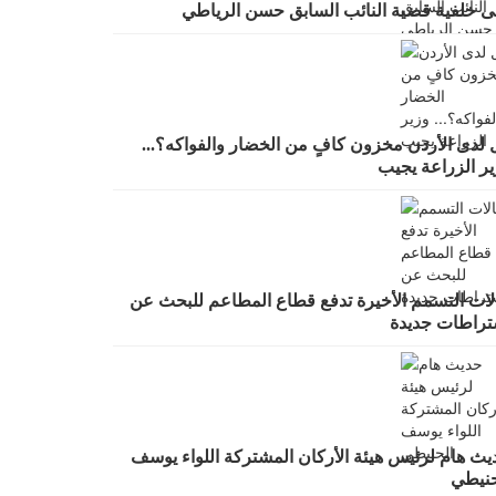
ى خلفية قضية النائب السابق حسن الرياطي
 لدى الأردن مخزون كافٍ من الخضار والفواكه؟...
ير الزراعة يجيب
لات التسمم الأخيرة تدفع قطاع المطاعم للبحث عن
تراطات جديدة
يث هام لرئيس هيئة الأركان المشتركة اللواء يوسف
حنيطي