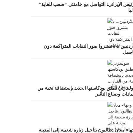
رئيس الإيراني: التواصل مع خامنئي "صعب للغاية"
يا
ردنيين... لا تنشروا صور النفايات المتراكمة دون
اصيل
ليدرتي تطلق بودكاستها الجديد بإستضافة نخبة من
يادات وصناع التأثير
اء معان يطالبون بتأجيل زيارة شعبية إلى المدينة