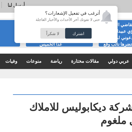
أرسل لنا
أترغب في تفعيل الإشعارات؟
حتى لا تفوتك آخر الأحداث والأخبار العاجلة
قاضي السابق
الحياصات ينفي
ي عبيدات :لا
صحة انباء صدور
اشترك
لا شكراً
عوني لمناسبة
نتائج الثانوية العامة
ضرها نائب وقع
غدا الخميس
ية
عربي دولي
مقالات مختارة
رياضة
منوعات
وفيات
شركة ديكابوليس للاملاك
ل ملغوم