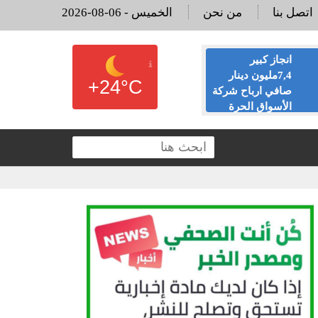
اتصل بنا
من نحن
2026-08-06 - الخميس
انجاز كبير
البنك الأهلي يرد
7,4مليون دينار
لـ”أخبار البلد”
+24°C
صافي ارباح شركة
ويوضح أسباب
الأسواق الحرة
إغلاق عدد من
لال النصف الاول من عام
فروعه
الم