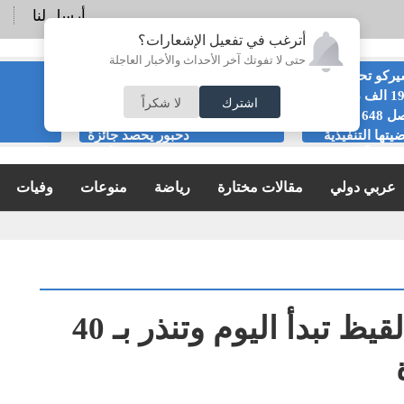
أرسل لنا
أترغب في تفعيل الإشعارات؟
حتى لا تفوتك آخر الأحداث والأخبار العاجلة
ركو تحصل على
الرئيس التنفيذي
191 الف دينار من
لشركة التأمين
اشترك
لا شكراً
اصل 648 في
الإسلامية رضا
يتها التنفيذية
دحبور يحصد جائزة
ريجياً
الريادة الحكيمة في خدمات التأمين
الأردنية خ
الإسلامي بالأردن لعام 2026
2026
عربي دولي
مقالات مختارة
رياضة
منوعات
وفيات
طقس العرب: مربعانية القيظ تبدأ اليوم وتنذر بـ 40