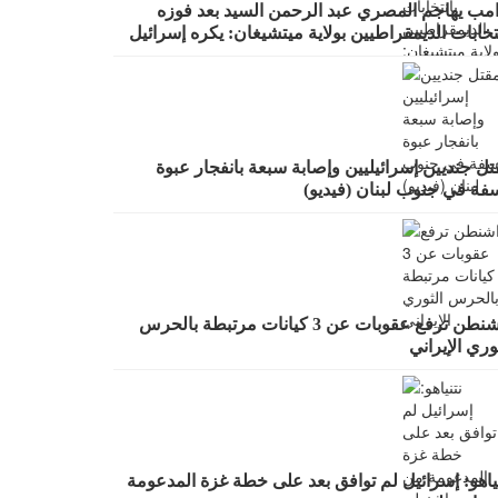
امب يهاجم المصري عبد الرحمن السيد بعد فوزه
تخابات الديمقراطيين بولاية ميتشيغان: يكره إسرائيل
ل جنديين إسرائيليين وإصابة سبعة بانفجار عبوة
سفة في جنوب لبنان (فيديو)
واشنطن ترفع عقوبات عن 3 كيانات مرتبطة بالحرس
وري الإيراني
ياهو: إسرائيل لم توافق بعد على خطة غزة المدعومة