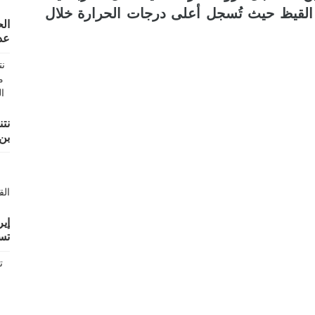
القيظ حيث تُسجل أعلى درجات الحرارة خلال
ال
عد
نتن
بن
إير
تس