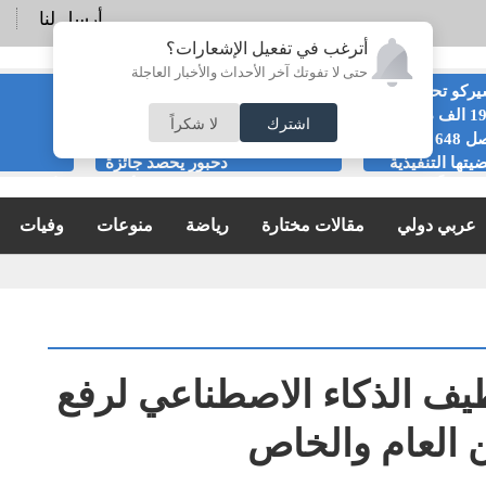
أرسل لنا
أترغب في تفعيل الإشعارات؟
حتى لا تفوتك آخر الأحداث والأخبار العاجلة
ركو تحصل على
الرئيس التنفيذي
191 الف دينار من
لشركة التأمين
اشترك
لا شكراً
اصل 648 في
الإسلامية رضا
يتها التنفيذية
دحبور يحصد جائزة
ريجياً
الريادة الحكيمة في خدمات التأمين
الأردنية خ
الإسلامي بالأردن لعام 2026
2026
عربي دولي
مقالات مختارة
رياضة
منوعات
وفيات
يف الذكاء الاصطناعي لرفع
ن العام والخاص