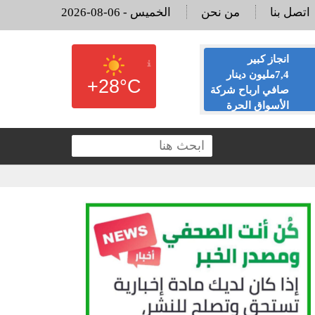
اتصل بنا
من نحن
2026-08-06 - الخميس
انجاز كبير
البنك الأهلي يرد
7,4مليون دينار
لـ”أخبار البلد”
+28°C
صافي ارباح شركة
ويوضح أسباب
الأسواق الحرة
إغلاق عدد من
لال النصف الاول من عام
فروعه
الم