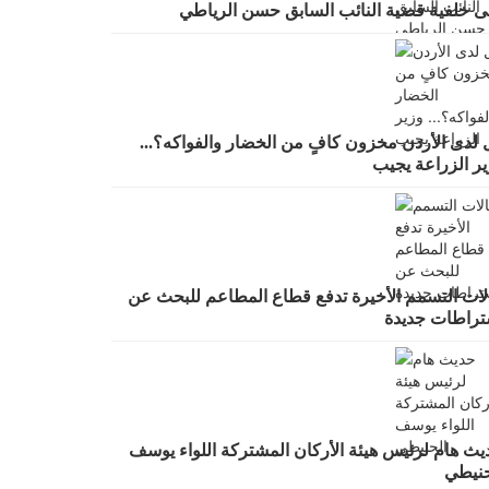
ى خلفية قضية النائب السابق حسن الرياطي
 لدى الأردن مخزون كافٍ من الخضار والفواكه؟...
ير الزراعة يجيب
لات التسمم الأخيرة تدفع قطاع المطاعم للبحث عن
تراطات جديدة
يث هام لرئيس هيئة الأركان المشتركة اللواء يوسف
حنيطي