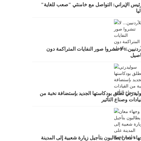
رئيس الإيراني: التواصل مع خامنئي "صعب للغاية"
يا
ردنيين... لا تنشروا صور النفايات المتراكمة دون
اصيل
ليدرتي تطلق بودكاستها الجديد بإستضافة نخبة من
يادات وصناع التأثير
اء معان يطالبون بتأجيل زيارة شعبية إلى المدينة